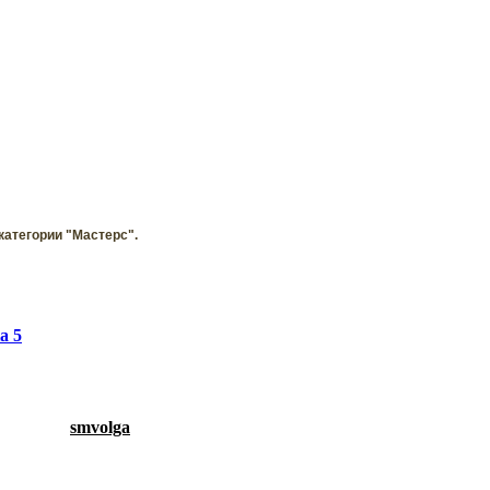
 категории "Мастерс".
а 5
smvolga