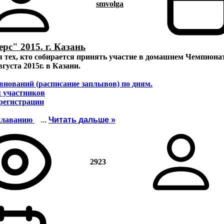
smvolga
с" 2015. г. Казань
 тех, кто собирается принять участие в домашнем Чемпиона
вгуста 2015г. в Казани.
внований (расписание заплывов) по дням.
я участников
 регистрации
плаванию
...
Читать дальше »
2923