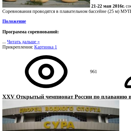
21-22 мая 2016г.
со
Соревнования проводятся в плавательном бассейне (25 м) МУП 
Положение
Программа соревнований:
...
Читать дальше »
Прикрепления
:
Картинка 1
961
XXV Открытый чемпионат России по плаванию в к