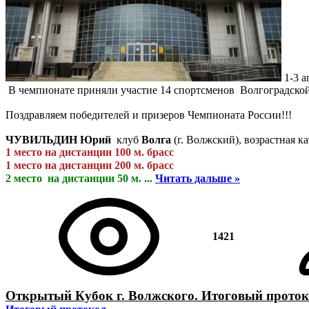
1-3 а
В чемпионате приняли участие 14 спортсменов Волгоградско
Поздравляем победителей и призеров Чемпионата России!!!
ЧУВИЛЬДИН Юрий
клуб
Волга
(г. Волжский), возрастная ка
1 место на дистанции 100 м. брасс
1 место на дистанции 200 м. брасс
2 место на дистанции 50 м.
...
Читать дальше »
1421
Открытый Кубок г. Волжского. Итоговый проток