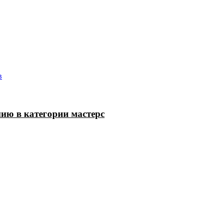
Главная страница
Галерея
Соревнования
Протоколы
С
в
ию в категории мастерс