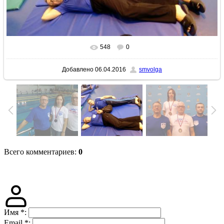
548
0
В реальном размере
1280x720
/ 255.3Kb
Добавлено
06.04.2016
smvolga
Всего комментариев
:
0
Имя
*
:
Email
*
: