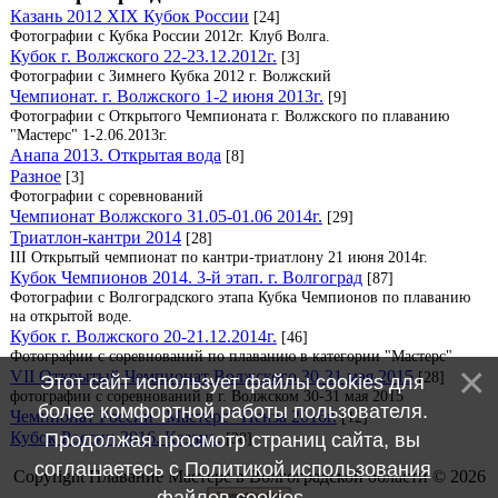
Казань 2012 XIX Кубок России
[24]
Фотографии с Кубка России 2012г. Клуб Волга.
Кубок г. Волжского 22-23.12.2012г.
[3]
Фотографии с Зимнего Кубка 2012 г. Волжский
Чемпионат. г. Волжского 1-2 июня 2013г.
[9]
Фотографии с Открытого Чемпионата г. Волжского по плаванию
"Мастерс" 1-2.06.2013г.
Анапа 2013. Открытая вода
[8]
Разное
[3]
Фотографии с соревнований
Чемпионат Волжского 31.05-01.06 2014г.
[29]
Триатлон-кантри 2014
[28]
III Открытый чемпионат по кантри-триатлону 21 июня 2014г.
Кубок Чемпионов 2014. 3-й этап. г. Волгоград
[87]
Фотографии с Волгоградского этапа Кубка Чемпионов по плаванию
на открытой воде.
Кубок г. Волжского 20-21.12.2014г.
[46]
Фотографии с соревнований по плаванию в категории "Мастерс"
VII Открытый Чемпионат Волжского 30-31 мая 2015
[28]
Этот сайт использует файлы cookies для
фотографии с соревнований в г. Волжском 30-31 мая 2015
более комфортной работы пользователя.
Чемпионат России "Мастерс" Пенза 2016г.
[12]
Кубок России 2016. Казань.
Продолжая просмотр страниц сайта, вы
[38]
соглашаетесь с
Политикой использования
Copyright Плавание Мастерс в Волгоградской области © 2026