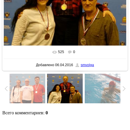
525
0
В реальном размере
874x667
/ 176.9Kb
Добавлено
06.04.2016
smvolga
Всего комментариев
:
0