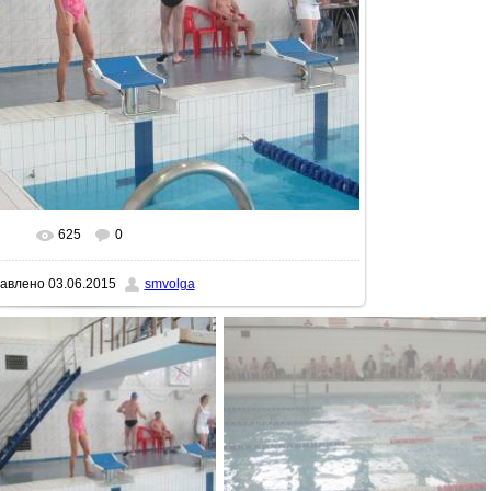
625
0
еальном размере
1600x1200
/ 216.0Kb
авлено
03.06.2015
smvolga