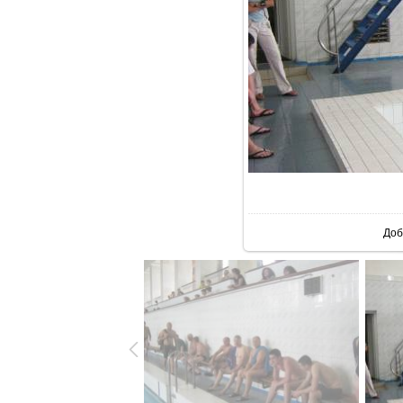
В р
Доб