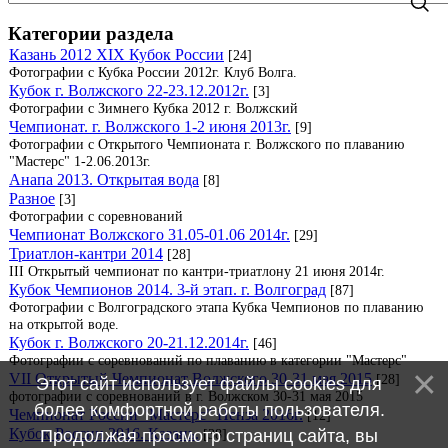
Категории раздела
Казань 2012 XIX Кубок России
[24]
Фотографии с Кубка России 2012г. Клуб Волга.
Кубок г. Волжского 22-23.12.2012г.
[3]
Фотографии с Зимнего Кубка 2012 г. Волжский
Чемпионат. г. Волжского 1-2 июня 2013г.
[9]
Фотографии с Открытого Чемпионата г. Волжского по плаванию
"Мастерс" 1-2.06.2013г.
Анапа 2013. Открытая вода
[8]
Разное
[3]
Фотографии с соревнований
Чемпионат Волжского 31.05-01.06 2014г.
[29]
Триатлон-кантри 2014
[28]
III Открытый чемпионат по кантри-триатлону 21 июня 2014г.
Кубок Чемпионов 2014. 3-й этап. г. Волгоград
[87]
Фотографии с Волгоградского этапа Кубка Чемпионов по плаванию
на открытой воде.
Кубок г. Волжского 20-21.12.2014г.
[46]
Фотографии с соревнований по плаванию в категории "Мастерс"
VII Открытый Чемпионат Волжского 30-31 мая 2015
[28]
Этот сайт использует файлы cookies для
фотографии с соревнований в г. Волжском 30-31 мая 2015
более комфортной работы пользователя.
Чемпионат России "Мастерс" Пенза 2016г.
[12]
Кубок России 2016. Казань.
[38]
Продолжая просмотр страниц сайта, вы