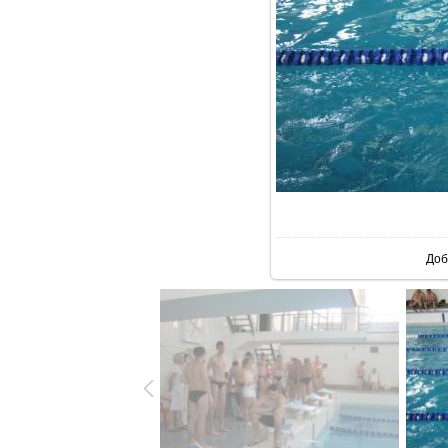
В р
Доб