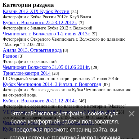
Категории раздела
Казань 2012 XIX Кубок России
[24]
Фотографии с Кубка России 2012г. Клуб Волга.
Кубок г. Волжского 22-23.12.2012г.
[3]
Фотографии с Зимнего Кубка 2012 г. Волжский
Чемпионат. г. Волжского 1-2 июня 2013г.
[9]
Фотографии с Открытого Чемпионата г. Волжского по плаванию
"Мастерс" 1-2.06.2013г.
Анапа 2013. Открытая вода
[8]
Разное
[3]
Фотографии с соревнований
Чемпионат Волжского 31.05-01.06 2014г.
[29]
Триатлон-кантри 2014
[28]
III Открытый чемпионат по кантри-триатлону 21 июня 2014г.
Кубок Чемпионов 2014. 3-й этап. г. Волгоград
[87]
Фотографии с Волгоградского этапа Кубка Чемпионов по плаванию
на открытой воде.
Кубок г. Волжского 20-21.12.2014г.
[46]
Фотографии с соревнований по плаванию в категории "Мастерс"
VII Открытый Чемпионат Волжского 30-31 мая 2015
[28]
Этот сайт использует файлы cookies для
фотографии с соревнований в г. Волжском 30-31 мая 2015
более комфортной работы пользователя.
Чемпионат России "Мастерс" Пенза 2016г.
[12]
Кубок России 2016. Казань.
[38]
Продолжая просмотр страниц сайта, вы
соглашаетесь с
Политикой использования