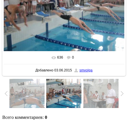
636
0
В реальном размере
1600x1200
/ 148.1Kb
Добавлено
03.06.2015
smvolga
Всего комментариев
:
0