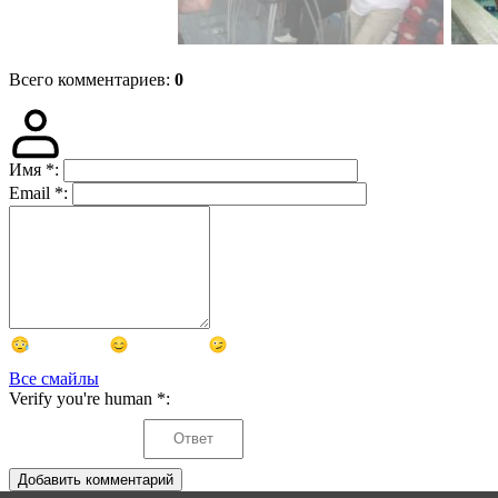
Всего комментариев
:
0
Имя
*
:
Email
*
:
Все смайлы
Verify you're human
*
:
Добавить комментарий