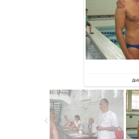
В р
Доб