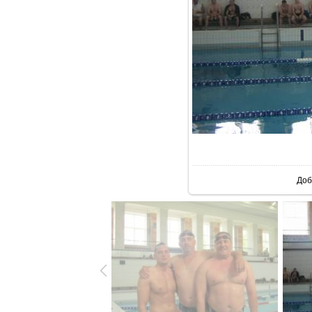
В р
Доб