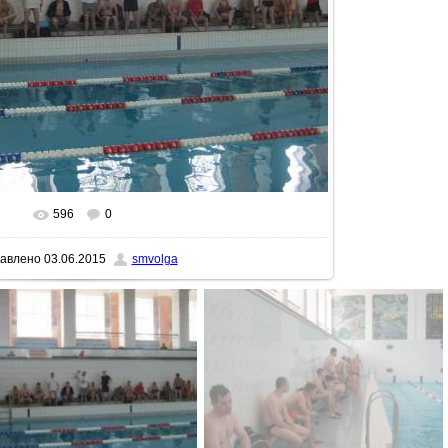
596
0
еальном размере
1600x1200
/ 208.0Kb
авлено
03.06.2015
smvolga