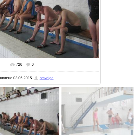
726
0
еальном размере
1600x1200
/ 213.8Kb
авлено
03.06.2015
smvolga