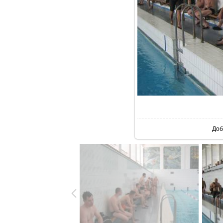
В р
Доб