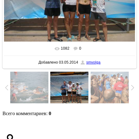
1082
0
В реальном размере
1600x1200
/ 200.4Kb
Добавлено
03.05.2014
smvolga
Всего комментариев
:
0