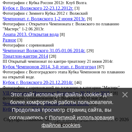
Фотографии с Кубка России 2012г. Клуб Волга.
Кубок г. Волжского 22-23.12.2012г.
[3]
Фотографии с Зимнего Кубка 2012 г. Волжский
Чемпионат. г. Волжского 1-2 июня 2013г.
[9]
Фотографии с Открытого Чемпионата г. Волжского по плаванию
"Мастерс" 1-2.06.2013г.
Анапа 2013. Открытая вода
[8]
Разное
[3]
Фотографии с соревнований
Чемпионат Волжского 31.05-01.06 2014г.
[29]
Триатлон-кантри 2014
[28]
III Открытый чемпионат по кантри-триатлону 21 июня 2014г.
Кубок Чемпионов 2014. 3-й этап. г. Волгоград
[87]
Фотографии с Волгоградского этапа Кубка Чемпионов по плаванию
на открытой воде.
Кубок г. Волжского 20-21.12.2014г.
[46]
Фотографии с соревнований по плаванию в категории "Мастерс"
VII Открытый Чемпионат Волжского 30-31 мая 2015
[28]
Этот сайт использует файлы cookies для
фотографии с соревнований в г. Волжском 30-31 мая 2015
более комфортной работы пользователя.
Чемпионат России "Мастерс" Пенза 2016г.
[12]
Кубок России 2016. Казань.
[38]
Продолжая просмотр страниц сайта, вы
соглашаетесь с
Политикой использования
Copyright Плавание Мастерс в Волгоградской области © 2026
файлов cookies
.