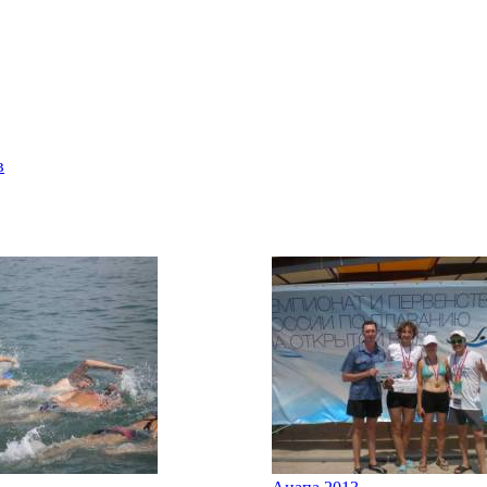
Главная страница
Галерея
Соревнования
Протоколы
С
в