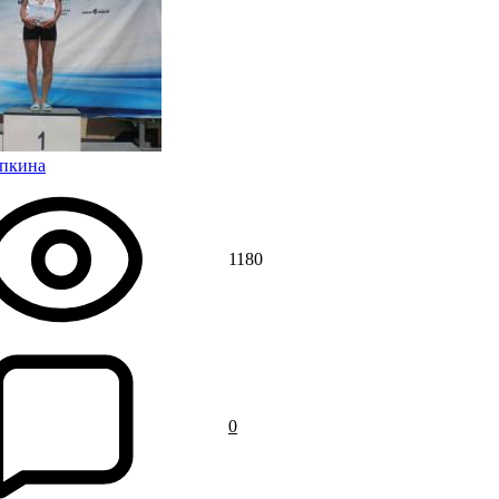
ипкина
1180
0