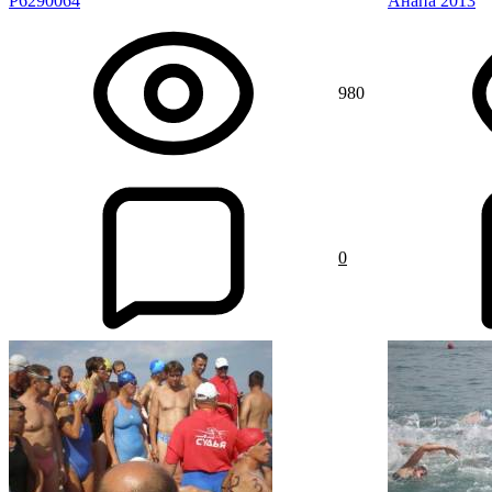
P6290064
Анапа 2013
980
0