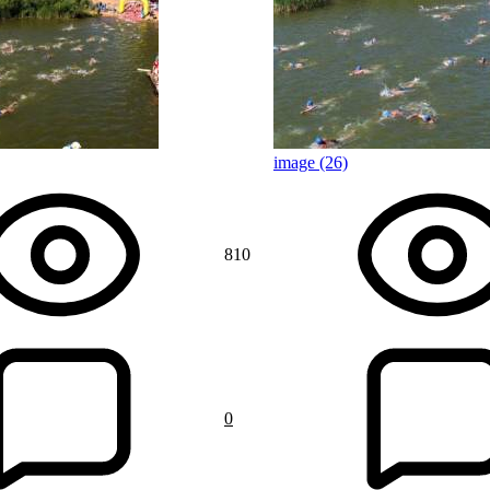
image (26)
810
0