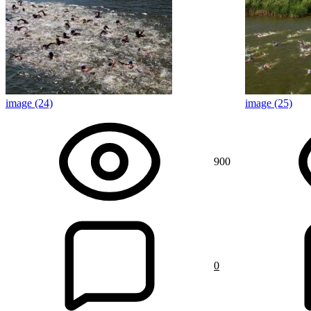
image (24)
image (25)
900
0