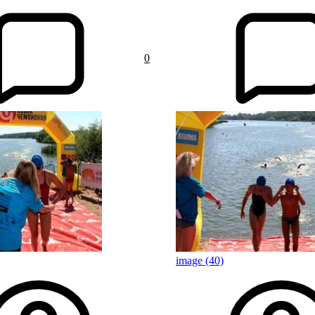
0
image (40)