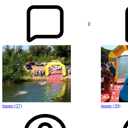
0
image (37)
image (39)