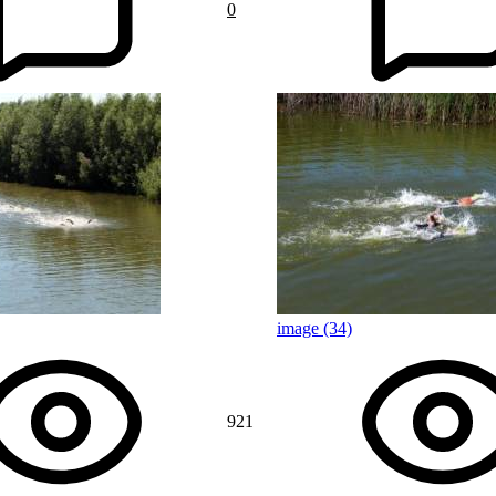
0
image (34)
921