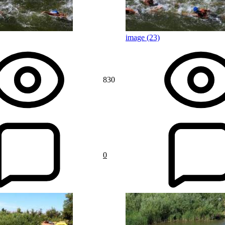
image (23)
830
0