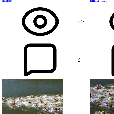
image
image (17)
948
0