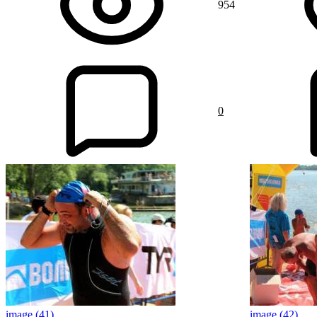
954
0
image (41)
image (42)