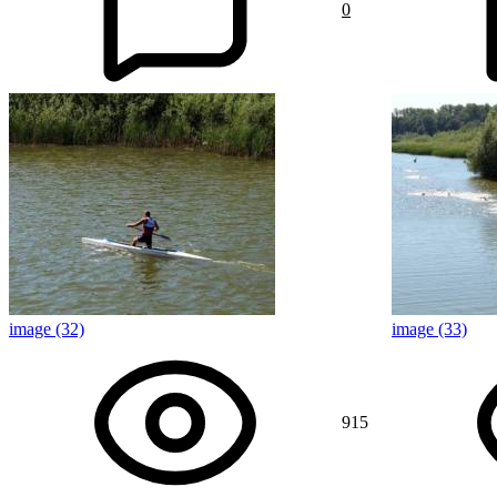
0
image (32)
image (33)
915