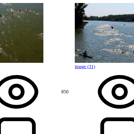
image (31)
850