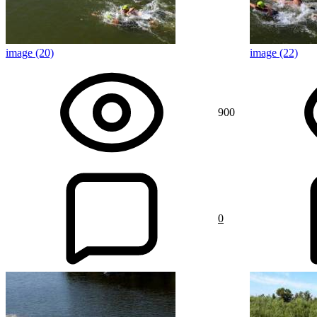
image (20)
image (22)
900
0