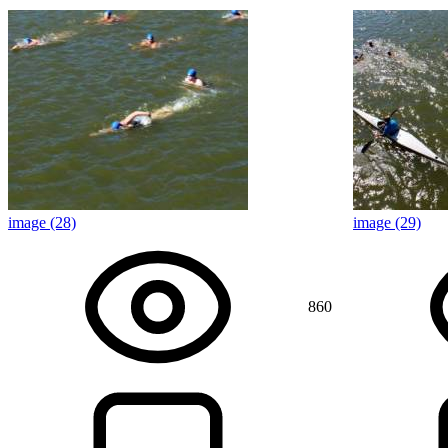
image (28)
image (29)
860