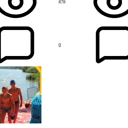
878
0