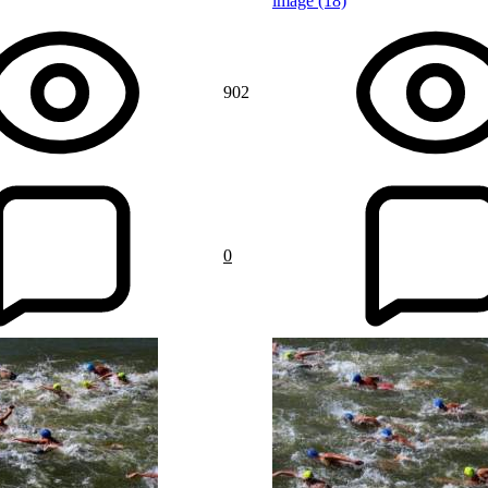
image (18)
902
0