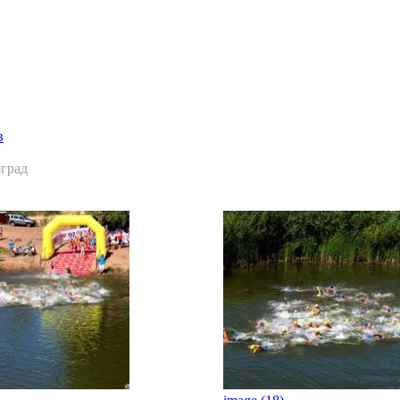
Главная страница
Галерея
Соревнования
Протоколы
С
в
оград