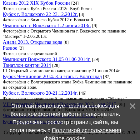
Казань 2012 XIX Кубок России
[24]
Фотографии с Кубка России 2012г. Клуб Волга.
Кубок г. Волжского 22-23.12.2012г.
[3]
Фотографии с Зимнего Кубка 2012 г. Волжский
Чемпионат. г. Волжского 1-2 июня 2013г.
[9]
Фотографии с Открытого Чемпионата г. Волжского по плаванию
"Мастерс" 1-2.06.2013г.
Анапа 2013. Открытая вода
[8]
Разное
[3]
Фотографии с соревнований
Чемпионат Волжского 31.05-01.06 2014г.
[29]
Триатлон-кантри 2014
[28]
III Открытый чемпионат по кантри-триатлону 21 июня 2014г.
Кубок Чемпионов 2014. 3-й этап. г. Волгоград
[87]
Фотографии с Волгоградского этапа Кубка Чемпионов по плаванию
на открытой воде.
Кубок г. Волжского 20-21.12.2014г.
[46]
Фотографии с соревнований по плаванию в категории "Мастерс"
VII Открытый Чемпионат Волжского 30-31 мая 2015
[28]
Этот сайт использует файлы cookies для
фотографии с соревнований в г. Волжском 30-31 мая 2015
более комфортной работы пользователя.
Чемпионат России "Мастерс" Пенза 2016г.
[12]
Кубок России 2016. Казань.
[38]
Продолжая просмотр страниц сайта, вы
соглашаетесь с
Политикой использования
Copyright Плавание Мастерс в Волгоградской области © 2026
файлов cookies
.