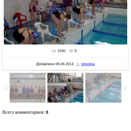
1040
0
В реальном размере
1600x1200
/ 229.3Kb
Добавлено
06.06.2014
smvolga
Всего комментариев
:
0