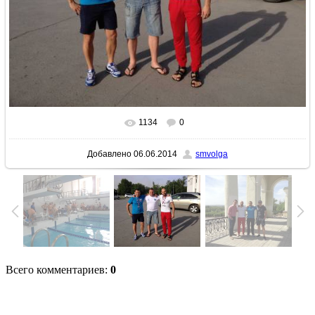
1134
0
В реальном размере
1600x1200
/ 251.4Kb
Добавлено
06.06.2014
smvolga
Всего комментариев
:
0