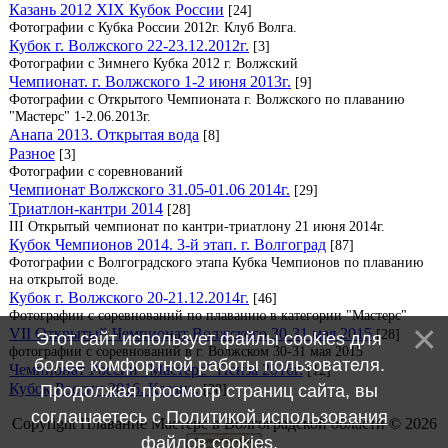
Казань 2012 XIX Кубок России
[24]
Фотографии с Кубка России 2012г. Клуб Волга.
Кубок г. Волжского 22-23.12.2012г.
[3]
Фотографии с Зимнего Кубка 2012 г. Волжский
Чемпионат. г. Волжского 1-2 июня 2013г.
[9]
Фотографии с Открытого Чемпионата г. Волжского по плаванию
"Мастерс" 1-2.06.2013г.
Анапа 2013. Открытая вода
[8]
Разное
[3]
Фотографии с соревнований
Чемпионат Волжского 31.05-01.06 2014г.
[29]
Триатлон-кантри 2014
[28]
III Открытый чемпионат по кантри-триатлону 21 июня 2014г.
Кубок Чемпионов 2014. 3-й этап. г. Волгоград
[87]
Фотографии с Волгоградского этапа Кубка Чемпионов по плаванию
на открытой воде.
Кубок г. Волжского 20-21.12.2014г.
[46]
Фотографии с соревнований по плаванию в категории "Мастерс"
VII Открытый Чемпионат Волжского 30-31 мая 2015
[28]
Этот сайт использует файлы cookies для
фотографии с соревнований в г. Волжском 30-31 мая 2015
более комфортной работы пользователя.
Чемпионат России "Мастерс" Пенза 2016г.
[12]
Кубок России 2016. Казань.
[38]
Продолжая просмотр страниц сайта, вы
соглашаетесь с
Политикой использования
Copyright Плавание Мастерс в Волгоградской области © 2026
файлов cookies
.