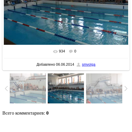
934
0
В реальном размере
1024x768
/ 453.1Kb
Добавлено
06.06.2014
smvolga
Всего комментариев
:
0