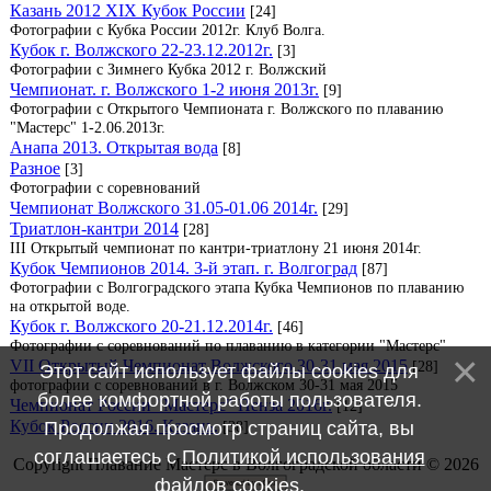
Казань 2012 XIX Кубок России
[24]
Фотографии с Кубка России 2012г. Клуб Волга.
Кубок г. Волжского 22-23.12.2012г.
[3]
Фотографии с Зимнего Кубка 2012 г. Волжский
Чемпионат. г. Волжского 1-2 июня 2013г.
[9]
Фотографии с Открытого Чемпионата г. Волжского по плаванию
"Мастерс" 1-2.06.2013г.
Анапа 2013. Открытая вода
[8]
Разное
[3]
Фотографии с соревнований
Чемпионат Волжского 31.05-01.06 2014г.
[29]
Триатлон-кантри 2014
[28]
III Открытый чемпионат по кантри-триатлону 21 июня 2014г.
Кубок Чемпионов 2014. 3-й этап. г. Волгоград
[87]
Фотографии с Волгоградского этапа Кубка Чемпионов по плаванию
на открытой воде.
Кубок г. Волжского 20-21.12.2014г.
[46]
Фотографии с соревнований по плаванию в категории "Мастерс"
VII Открытый Чемпионат Волжского 30-31 мая 2015
[28]
Этот сайт использует файлы cookies для
фотографии с соревнований в г. Волжском 30-31 мая 2015
более комфортной работы пользователя.
Чемпионат России "Мастерс" Пенза 2016г.
[12]
Кубок России 2016. Казань.
[38]
Продолжая просмотр страниц сайта, вы
соглашаетесь с
Политикой использования
Copyright Плавание Мастерс в Волгоградской области © 2026
файлов cookies
.