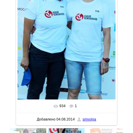
934
1
В реальном размере
508x768
/ 102.9Kb
Добавлено
04.08.2014
smvolga