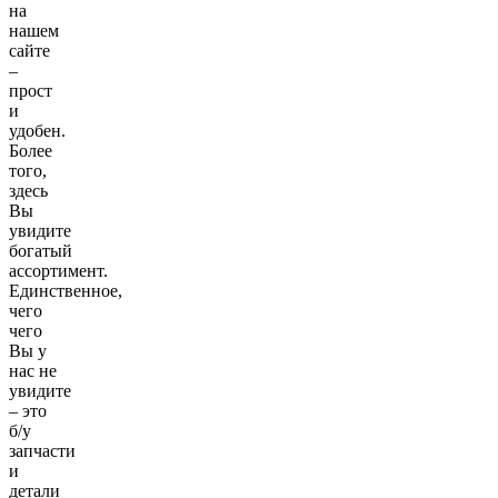
на
нашем
сайте
–
прост
и
удобен.
Более
того,
здесь
Вы
увидите
богатый
ассортимент.
Единственное,
чего
чего
Вы у
нас не
увидите
– это
б/у
запчасти
и
детали