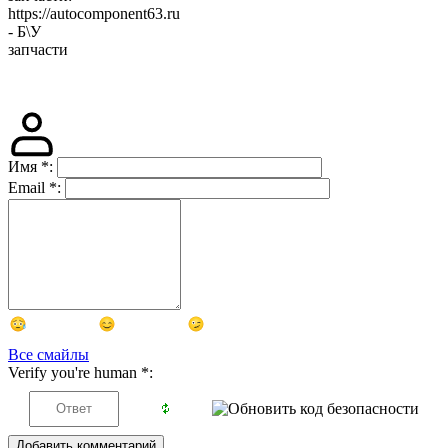
https://autocomponent63.ru
- Б\У
запчасти
Имя
*
:
Email
*
:
Все смайлы
Verify you're human
*
:
Добавить комментарий