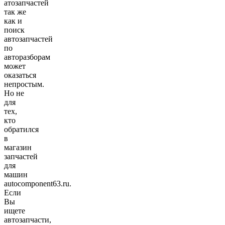
атозапчастей
так же
как и
поиск
автозапчастей
по
авторазборам
может
оказаться
непростым.
Но не
для
тех,
кто
обратился
в
магазин
запчастей
для
машин
autocomponent63.ru.
Если
Вы
ищете
автозапчасти,