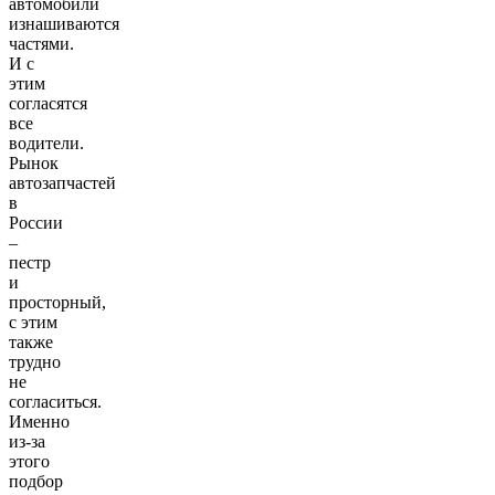
автомобили
изнашиваются
частями.
И с
этим
согласятся
все
водители.
Рынок
автозапчастей
в
России
–
пестр
и
просторный,
с этим
также
трудно
не
согласиться.
Именно
из-за
этого
подбор