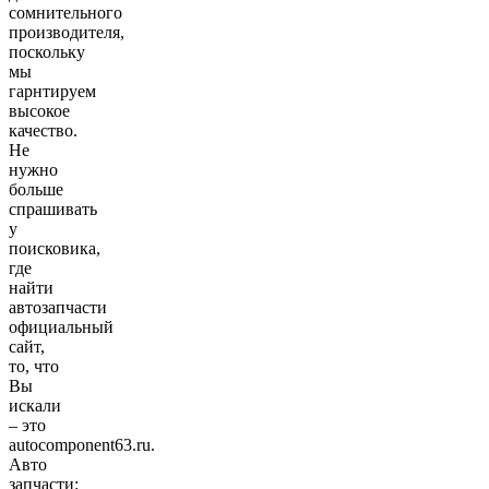
сомнительного
производителя,
поскольку
мы
гарнтируем
высокое
качество.
Не
нужно
больше
спрашивать
у
поисковика,
где
найти
автозапчасти
официальный
сайт,
то, что
Вы
искали
– это
autocomponent63.ru.
Авто
запчасти: