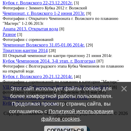
Кубок г. Волжского 22-23.12.2012г.
[3]
Фотографии с Зимнего Кубка 2012 г. Волжский
Чемпионат. г. Волжского 1-2 июня 2013г.
[9]
Фотографии с Открытого Чемпионата г. Волжского по плаванию
"Мастерс" 1-2.06.2013г.
Анапа 2013. Открытая вода
[8]
Разное
[3]
Фотографии с соревнований
Чемпионат Волжского 31.05-01.06 2014г.
[29]
Триатлон-кантри 2014
[28]
III Открытый чемпионат по кантри-триатлону 21 июня 2014г.
Кубок Чемпионов 2014. 3-й этап. г. Волгоград
[87]
Фотографии с Волгоградского этапа Кубка Чемпионов по плаванию
на открытой воде.
Кубок г. Волжского 20-21.12.2014г.
[46]
Фотографии с соревнований по плаванию в категории "Мастерс"
VII Открытый Чемпионат Волжского 30-31 мая 2015
[28]
Этот сайт использует файлы cookies для
фотографии с соревнований в г. Волжском 30-31 мая 2015
более комфортной работы пользователя.
Чемпионат России "Мастерс" Пенза 2016г.
[12]
Кубок России 2016. Казань.
Продолжая просмотр страниц сайта, вы
[38]
соглашаетесь с
Политикой использования
Copyright Плавание Мастерс в Волгоградской области © 2026
файлов cookies
.
СОГЛАСИТЬСЯ