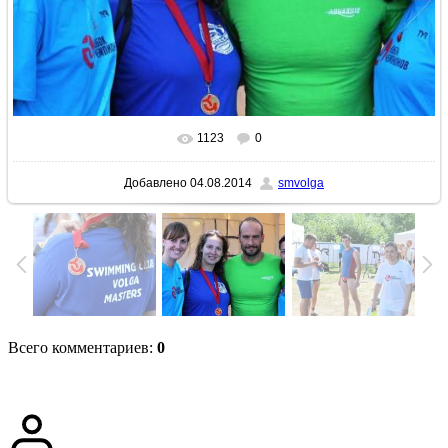
1123
0
В реальном размере
640x427
/ 70.1Kb
Добавлено
04.08.2014
smvolga
Всего комментариев
:
0