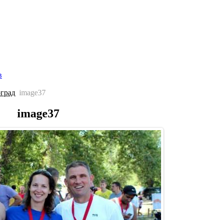
Главная страница
Галерея
Соревнования
Протоколы
С
в
оград
image37
image37