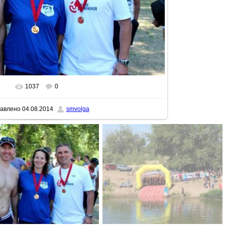
1037
0
реальном размере
640x427
/ 93.3Kb
авлено
04.08.2014
smvolga