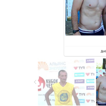
В 
Доб