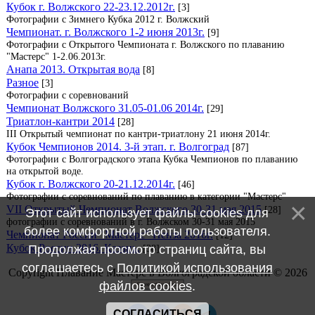
Кубок г. Волжского 22-23.12.2012г.
[3]
Фотографии с Зимнего Кубка 2012 г. Волжский
Чемпионат. г. Волжского 1-2 июня 2013г.
[9]
Фотографии с Открытого Чемпионата г. Волжского по плаванию
"Мастерс" 1-2.06.2013г.
Анапа 2013. Открытая вода
[8]
Разное
[3]
Фотографии с соревнований
Чемпионат Волжского 31.05-01.06 2014г.
[29]
Триатлон-кантри 2014
[28]
III Открытый чемпионат по кантри-триатлону 21 июня 2014г.
Кубок Чемпионов 2014. 3-й этап. г. Волгоград
[87]
Фотографии с Волгоградского этапа Кубка Чемпионов по плаванию
на открытой воде.
Кубок г. Волжского 20-21.12.2014г.
[46]
Фотографии с соревнований по плаванию в категории "Мастерс"
VII Открытый Чемпионат Волжского 30-31 мая 2015
[28]
Этот сайт использует файлы cookies для
фотографии с соревнований в г. Волжском 30-31 мая 2015
более комфортной работы пользователя.
Чемпионат России "Мастерс" Пенза 2016г.
[12]
Кубок России 2016. Казань.
Продолжая просмотр страниц сайта, вы
[38]
соглашаетесь с
Политикой использования
Copyright Плавание Мастерс в Волгоградской области © 2026
файлов cookies
.
СОГЛАСИТЬСЯ