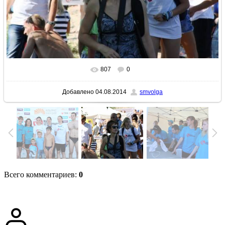
807
0
В реальном размере
640x427
/ 84.1Kb
Добавлено
04.08.2014
smvolga
Всего комментариев
:
0