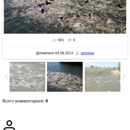
901
0
В реальном размере
1024x683
/ 335.0Kb
Добавлено
04.08.2014
smvolga
Всего комментариев
:
0