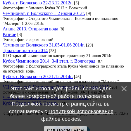
Кубок г. Волжского 22-23.12.2012г.
[3]
Фотографии с Зимнего Кубка 2012 г. Волжский
Чемпионат. г. Волжского 1-2 июня 2013г.
[9]
Фотографии с Открытого Чемпионата г. Волжского по плаванию
"Мастерс" 1-2.06.2013г.
Анапа 2013. Открытая вода
[8]
Разное
[3]
Фотографии с соревнований
Чемпионат Волжского 31.05-01.06 2014г.
[29]
Триатлон-кантри 2014
[28]
III Открытый чемпионат по кантри-триатлону 21 июня 2014г.
Кубок Чемпионов 2014. 3-й этап. г. Волгоград
[87]
Фотографии с Волгоградского этапа Кубка Чемпионов по плаванию
на открытой воде.
Кубок г. Волжского 20-21.12.2014г.
[46]
Фотографии с соревнований по плаванию в категории "Мастерс"
VII Открытый Чемпионат Волжского 30-31 мая 2015
[28]
Этот сайт использует файлы cookies для
фотографии с соревнований в г. Волжском 30-31 мая 2015
более комфортной работы пользователя.
Чемпионат России "Мастерс" Пенза 2016г.
[12]
Кубок России 2016. Казань.
Продолжая просмотр страниц сайта, вы
[38]
соглашаетесь с
Политикой использования
Copyright Плавание Мастерс в Волгоградской области © 2026
файлов cookies
.
СОГЛАСИТЬСЯ