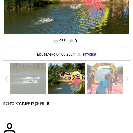
955
0
В реальном размере
1024x683
/ 326.7Kb
Добавлено
04.08.2014
smvolga
Всего комментариев
:
0