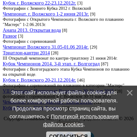
Кубок г. Волжского 22-23.12.2012г.
[3]
Фотографии с Зимнего Кубка 2012 г. Волжский
Чемпионат. г. Волжского 1-2 июня 2013г.
[9]
Фотографии с Открытого Чемпионата г. Волжского по плаванию
"Мастерс" 1-2.06.2013г.
Анапа 2013. Открытая вода
[8]
Разное
[3]
Фотографии с соревнований
Чемпионат Волжского 31.05-01.06 2014г.
[29]
Триатлон-кантри 2014
[28]
III Открытый чемпионат по кантри-триатлону 21 июня 2014г.
Кубок Чемпионов 2014. 3-й этап. г. Волгоград
[87]
Фотографии с Волгоградского этапа Кубка Чемпионов по плаванию
на открытой воде.
Кубок г. Волжского 20-21.12.2014г.
[46]
Фотографии с соревнований по плаванию в категории "Мастерс"
VII Открытый Чемпионат Волжского 30-31 мая 2015
[28]
Этот сайт использует файлы cookies для
фотографии с соревнований в г. Волжском 30-31 мая 2015
более комфортной работы пользователя.
Чемпионат России "Мастерс" Пенза 2016г.
[12]
Кубок России 2016. Казань.
Продолжая просмотр страниц сайта, вы
[38]
соглашаетесь с
Политикой использования
Copyright Плавание Мастерс в Волгоградской области © 2026
файлов cookies
.
СОГЛАСИТЬСЯ