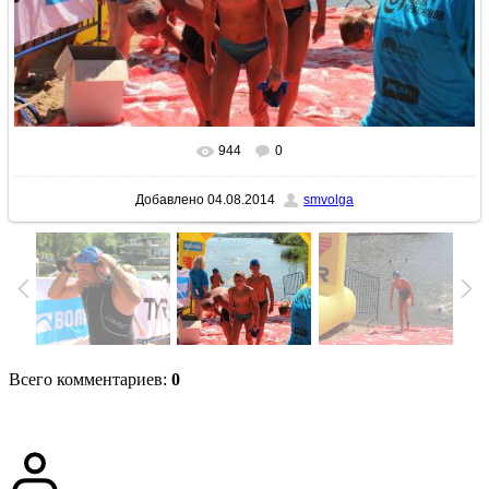
944
0
В реальном размере
1024x683
/ 226.6Kb
Добавлено
04.08.2014
smvolga
Всего комментариев
:
0