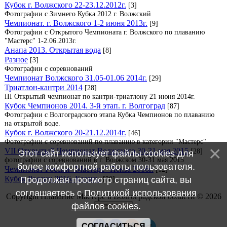
Кубок г. Волжского 22-23.12.2012г.
[3]
Фотографии с Зимнего Кубка 2012 г. Волжский
Чемпионат. г. Волжского 1-2 июня 2013г.
[9]
Фотографии с Открытого Чемпионата г. Волжского по плаванию
"Мастерс" 1-2.06.2013г.
Анапа 2013. Открытая вода
[8]
Разное
[3]
Фотографии с соревнований
Чемпионат Волжского 31.05-01.06 2014г.
[29]
Триатлон-кантри 2014
[28]
III Открытый чемпионат по кантри-триатлону 21 июня 2014г.
Кубок Чемпионов 2014. 3-й этап. г. Волгоград
[87]
Фотографии с Волгоградского этапа Кубка Чемпионов по плаванию
на открытой воде.
Кубок г. Волжского 20-21.12.2014г.
[46]
Фотографии с соревнований по плаванию в категории "Мастерс"
VII Открытый Чемпионат Волжского 30-31 мая 2015
[28]
Этот сайт использует файлы cookies для
фотографии с соревнований в г. Волжском 30-31 мая 2015
более комфортной работы пользователя.
Чемпионат России "Мастерс" Пенза 2016г.
[12]
Кубок России 2016. Казань.
Продолжая просмотр страниц сайта, вы
[38]
соглашаетесь с
Политикой использования
Copyright Плавание Мастерс в Волгоградской области © 2026
файлов cookies
.
СОГЛАСИТЬСЯ