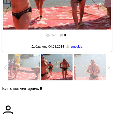
923
0
В реальном размере
1024x683
/ 195.6Kb
Добавлено
04.08.2014
smvolga
Всего комментариев
:
0