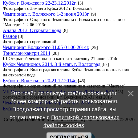
Кубок г. Волжского 22-23.12.2012г.
[3]
Фотографии с Зимнего Кубка 2012 г. Волжский
Чемпионат. г. Волжского 1-2 июня 2013г.
[9]
Фотографии с Открытого Чемпионата г. Волжского по плаванию
"Мастерс" 1-2.06.2013г.
Анапа 2013. Открытая вода
[8]
Разное
[3]
Фотографии с соревнований
Чемпионат Волжского 31.05-01.06 2014г.
[29]
Триатлон-кантри 2014
[28]
III Открытый чемпионат по кантри-триатлону 21 июня 2014г.
Кубок Чемпионов 2014. 3-й этап. г. Волгоград
[87]
Фотографии с Волгоградского этапа Кубка Чемпионов по плаванию
на открытой воде.
Кубок г. Волжского 20-21.12.2014г.
[46]
Фотографии с соревнований по плаванию в категории "Мастерс"
VII Открытый Чемпионат Волжского 30-31 мая 2015
[28]
Этот сайт использует файлы cookies для
фотографии с соревнований в г. Волжском 30-31 мая 2015
более комфортной работы пользователя.
Чемпионат России "Мастерс" Пенза 2016г.
[12]
Кубок России 2016. Казань.
Продолжая просмотр страниц сайта, вы
[38]
соглашаетесь с
Политикой использования
Copyright Плавание Мастерс в Волгоградской области © 2026
файлов cookies
.
СОГЛАСИТЬСЯ