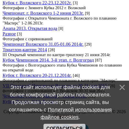
Кубок г. Волжского 22-23.12.2012г.
[3]
Фотографии с Зимнего Кубка 2012 г. Волжский
Чемпионат. г. Волжского 1-2 июня 2013г.
[9]
Фотографии с Открытого Чемпионата г. Волжского по плаванию
"Мастерс" 1-2.06.2013г.
Анапа 2013. Открытая вода
[8]
Разное
[3]
Фотографии с соревнований
Чемпионат Волжского 31.05-01.06 2014г.
[29]
Триатлон-кантри 2014
[28]
III Открытый чемпионат по кантри-триатлону 21 июня 2014г.
Кубок Чемпионов 2014. 3-й этап. г. Волгоград
[87]
Фотографии с Волгоградского этапа Кубка Чемпионов по плаванию
на открытой воде.
Кубок г. Волжского 20-21.12.2014г.
[46]
Фотографии с соревнований по плаванию в категории "Мастерс"
VII Открытый Чемпионат Волжского 30-31 мая 2015
[28]
Этот сайт использует файлы cookies для
фотографии с соревнований в г. Волжском 30-31 мая 2015
более комфортной работы пользователя.
Чемпионат России "Мастерс" Пенза 2016г.
[12]
Кубок России 2016. Казань.
Продолжая просмотр страниц сайта, вы
[38]
соглашаетесь с
Политикой использования
Copyright Плавание Мастерс в Волгоградской области © 2026
файлов cookies
.
СОГЛАСИТЬСЯ