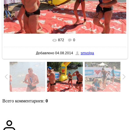
872
0
В реальном размере
1024x683
/ 231.8Kb
Добавлено
04.08.2014
smvolga
Всего комментариев
:
0