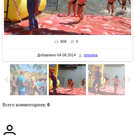
908
0
В реальном размере
1024x683
/ 225.1Kb
Добавлено
04.08.2014
smvolga
Всего комментариев
:
0