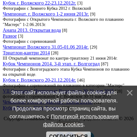
Кубок г. Волжского 22-23.12.2012г.
[3]
Фотографии с Зимнего Кубка 2012 г. Волжский
Чемпионат. г. Волжского 1-2 июня 2013г.
[9]
Фотографии с Открытого Чемпионата г. Волжского по плаванию
"Мастерс" 1-2.06.2013г.
Анапа 2013. Открытая вода
[8]
Разное
[3]
Фотографии с соревнований
Чемпионат Волжского 31.05-01.06 2014г.
[29]
Триатлон-кантри 2014
[28]
III Открытый чемпионат по кантри-триатлону 21 июня 2014г.
Кубок Чемпионов 2014. 3-й этап. г. Волгоград
[87]
Фотографии с Волгоградского этапа Кубка Чемпионов по плаванию
на открытой воде.
Кубок г. Волжского 20-21.12.2014г.
[46]
Фотографии с соревнований по плаванию в категории "Мастерс"
VII Открытый Чемпионат Волжского 30-31 мая 2015
[28]
Этот сайт использует файлы cookies для
фотографии с соревнований в г. Волжском 30-31 мая 2015
более комфортной работы пользователя.
Чемпионат России "Мастерс" Пенза 2016г.
[12]
Кубок России 2016. Казань.
Продолжая просмотр страниц сайта, вы
[38]
соглашаетесь с
Политикой использования
Copyright Плавание Мастерс в Волгоградской области © 2026
файлов cookies
.
СОГЛАСИТЬСЯ