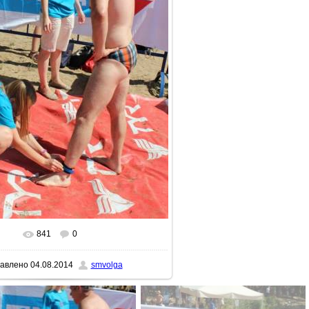
841
0
реальном размере
512x768
/ 166.4Kb
авлено
04.08.2014
smvolga