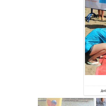
В 
Доб