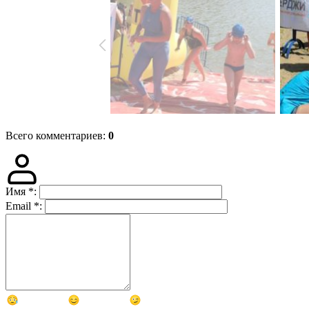
Всего комментариев
:
0
Имя
*
:
Email
*
: