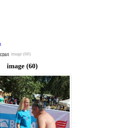
Главная страница
Галерея
Соревнования
Протоколы
С
в
оград
image (60)
image (60)