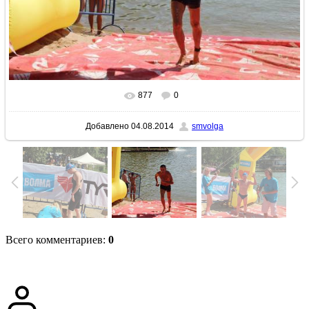
877
0
В реальном размере
1024x683
/ 229.0Kb
Добавлено
04.08.2014
smvolga
Всего комментариев
:
0