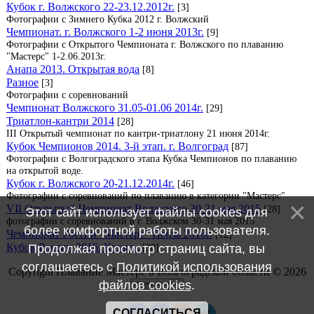
Кубок г. Волжского 22-23.12.2012г.
[3]
Фотографии с Зимнего Кубка 2012 г. Волжский
Чемпионат. г. Волжского 1-2 июня 2013г.
[9]
Фотографии с Открытого Чемпионата г. Волжского по плаванию
"Мастерс" 1-2.06.2013г.
Анапа 2013. Открытая вода
[8]
Разное
[3]
Фотографии с соревнований
Чемпионат Волжского 31.05-01.06 2014г.
[29]
Триатлон-кантри 2014
[28]
III Открытый чемпионат по кантри-триатлону 21 июня 2014г.
Кубок Чемпионов 2014. 3-й этап. г. Волгоград
[87]
Фотографии с Волгоградского этапа Кубка Чемпионов по плаванию
на открытой воде.
Кубок г. Волжского 20-21.12.2014г.
[46]
Фотографии с соревнований по плаванию в категории "Мастерс"
VII Открытый Чемпионат Волжского 30-31 мая 2015
[28]
Этот сайт использует файлы cookies для
фотографии с соревнований в г. Волжском 30-31 мая 2015
более комфортной работы пользователя.
Чемпионат России "Мастерс" Пенза 2016г.
[12]
Кубок России 2016. Казань.
Продолжая просмотр страниц сайта, вы
[38]
соглашаетесь с
Политикой использования
Copyright Плавание Мастерс в Волгоградской области © 2026
файлов cookies
.
СОГЛАСИТЬСЯ