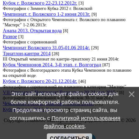
Кубок г. Волжского 22-23.12.2012г.
[3]
Фотографии с Зимнего Кубка 2012 г. Волжский
Чемпионат. г. Волжского 1-2 июня 2013г.
[9]
Фотографии с Открытого Чемпионата г. Волжского по плаванию
"Мастерс" 1-2.06.2013г.
Анапа 2013. Открытая вода
[8]
Разное
[3]
Фотографии с соревнований
Чемпионат Волжского 31.05-01.06 2014г.
[29]
Триатлон-кантри 2014
[28]
III Открытый чемпионат по кантри-триатлону 21 июня 2014г.
Кубок Чемпионов 2014. 3-й этап. г. Волгоград
[87]
Фотографии с Волгоградского этапа Кубка Чемпионов по плаванию
на открытой воде.
Кубок г. Волжского 20-21.12.2014г.
[46]
Фотографии с соревнований по плаванию в категории "Мастерс"
VII Открытый Чемпионат Волжского 30-31 мая 2015
[28]
Этот сайт использует файлы cookies для
фотографии с соревнований в г. Волжском 30-31 мая 2015
более комфортной работы пользователя.
Чемпионат России "Мастерс" Пенза 2016г.
[12]
Кубок России 2016. Казань.
Продолжая просмотр страниц сайта, вы
[38]
соглашаетесь с
Политикой использования
Copyright Плавание Мастерс в Волгоградской области © 2026
файлов cookies
.
СОГЛАСИТЬСЯ