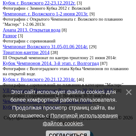
Кубок г. Волжского 22-23.12.2012г.
[3]
Фотографии с Зимнего Кубка 2012 г. Волжский
Чемпионат. г. Волжского 1-2 июня 2013г.
[9]
Фотографии с Открытого Чемпионата г. Волжского по плаванию
"Мастерс" 1-2.06.2013г.
Анапа 2013. Открытая вода
[8]
Разное
[3]
Фотографии с соревнований
Чемпионат Волжского 31.05-01.06 2014г.
[29]
Триатлон-кантри 2014
[28]
III Открытый чемпионат по кантри-триатлону 21 июня 2014г.
Кубок Чемпионов 2014. 3-й этап. г. Волгоград
[87]
Фотографии с Волгоградского этапа Кубка Чемпионов по плаванию
на открытой воде.
Кубок г. Волжского 20-21.12.2014г.
[46]
Фотографии с соревнований по плаванию в категории "Мастерс"
VII Открытый Чемпионат Волжского 30-31 мая 2015
[28]
Этот сайт использует файлы cookies для
фотографии с соревнований в г. Волжском 30-31 мая 2015
более комфортной работы пользователя.
Чемпионат России "Мастерс" Пенза 2016г.
[12]
Кубок России 2016. Казань.
Продолжая просмотр страниц сайта, вы
[38]
соглашаетесь с
Политикой использования
Copyright Плавание Мастерс в Волгоградской области © 2026
файлов cookies
.
СОГЛАСИТЬСЯ