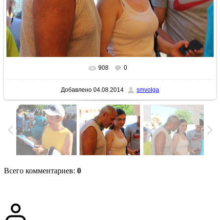
908
0
В реальном размере
1024x683
/ 143.1Kb
Добавлено
04.08.2014
smvolga
Всего комментариев
:
0