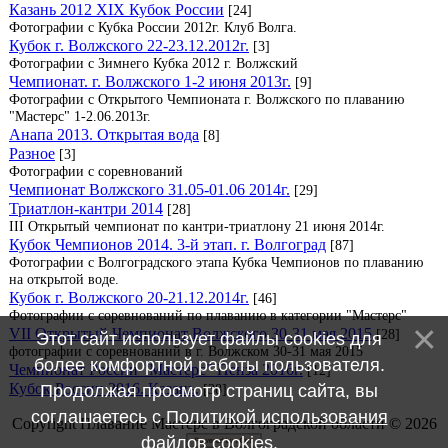
Казань 2012 XIX Кубок России
[24]
Фотографии с Кубка России 2012г. Клуб Волга.
Кубок г. Волжского 22-23.12.2012г.
[3]
Фотографии с Зимнего Кубка 2012 г. Волжский
Чемпионат. г. Волжского 1-2 июня 2013г.
[9]
Фотографии с Открытого Чемпионата г. Волжского по плаванию
"Мастерс" 1-2.06.2013г.
Анапа 2013. Открытая вода
[8]
Разное
[3]
Фотографии с соревнований
Чемпионат Волжского 31.05-01.06 2014г.
[29]
Триатлон-кантри 2014
[28]
III Открытый чемпионат по кантри-триатлону 21 июня 2014г.
Кубок Чемпионов 2014. 3-й этап. г. Волгоград
[87]
Фотографии с Волгоградского этапа Кубка Чемпионов по плаванию
на открытой воде.
Кубок г. Волжского 20-21.12.2014г.
[46]
Фотографии с соревнований по плаванию в категории "Мастерс"
VII Открытый Чемпионат Волжского 30-31 мая 2015
[28]
Этот сайт использует файлы cookies для
фотографии с соревнований в г. Волжском 30-31 мая 2015
более комфортной работы пользователя.
Чемпионат России "Мастерс" Пенза 2016г.
[12]
Кубок России 2016. Казань.
[38]
Продолжая просмотр страниц сайта, вы
соглашаетесь с
Политикой использования
Copyright Плавание Мастерс в Волгоградской области © 2026
файлов cookies
.