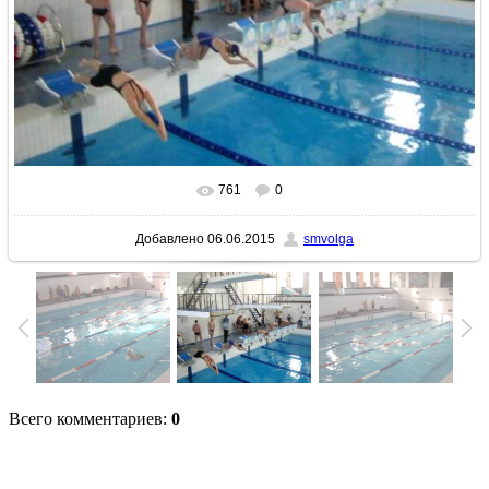
761
0
В реальном размере
640x480
/ 81.3Kb
Добавлено
06.06.2015
smvolga
Всего комментариев
:
0