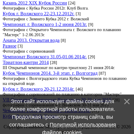
Казань 2012 XIX Кубок России
[24]
Фотографии с Кубка России 2012г. Клуб Волга.
Кубок г. Волжского 22-23.12.2012г.
[3]
Фотографии с Зимнего Кубка 2012 г. Волжский
Чемпионат. г. Волжского 1-2 июня 2013г.
[9]
Фотографии с Открытого Чемпионата г. Волжского по плаванию
"Мастерс" 1-2.06.2013г.
Анапа 2013. Открытая вода
[8]
Разное
[3]
Фотографии с соревнований
Чемпионат Волжского 31.05-01.06 2014г.
[29]
Триатлон-кантри 2014
[28]
III Открытый чемпионат по кантри-триатлону 21 июня 2014г.
Кубок Чемпионов 2014. 3-й этап. г. Волгоград
[87]
Фотографии с Волгоградского этапа Кубка Чемпионов по плаванию
на открытой воде.
Кубок г. Волжского 20-21.12.2014г.
[46]
Фотографии с соревнований по плаванию в категории "Мастерс"
VII Открытый Чемпионат Волжского 30-31 мая 2015
[28]
Этот сайт использует файлы cookies для
фотографии с соревнований в г. Волжском 30-31 мая 2015
более комфортной работы пользователя.
Чемпионат России "Мастерс" Пенза 2016г.
[12]
Кубок России 2016. Казань.
[38]
Продолжая просмотр страниц сайта, вы
соглашаетесь с
Политикой использования
Copyright Плавание Мастерс в Волгоградской области © 2026
файлов cookies
.