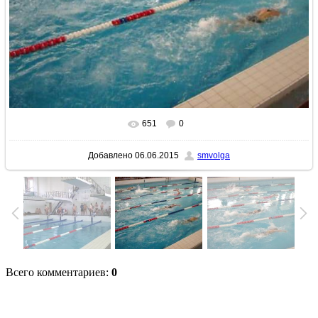
651
0
В реальном размере
640x480
/ 84.9Kb
Добавлено
06.06.2015
smvolga
Всего комментариев
:
0