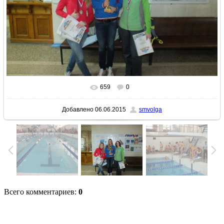
659
0
В реальном размере
1280x960
/ 267.3Kb
Добавлено
06.06.2015
smvolga
Всего комментариев
:
0