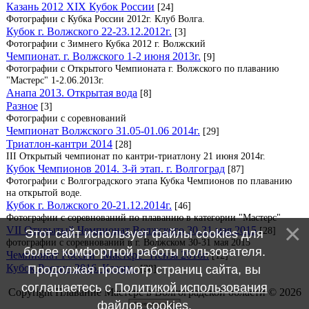
Казань 2012 XIX Кубок России
[24]
Фотографии с Кубка России 2012г. Клуб Волга.
Кубок г. Волжского 22-23.12.2012г.
[3]
Фотографии с Зимнего Кубка 2012 г. Волжский
Чемпионат. г. Волжского 1-2 июня 2013г.
[9]
Фотографии с Открытого Чемпионата г. Волжского по плаванию
"Мастерс" 1-2.06.2013г.
Анапа 2013. Открытая вода
[8]
Разное
[3]
Фотографии с соревнований
Чемпионат Волжского 31.05-01.06 2014г.
[29]
Триатлон-кантри 2014
[28]
III Открытый чемпионат по кантри-триатлону 21 июня 2014г.
Кубок Чемпионов 2014. 3-й этап. г. Волгоград
[87]
Фотографии с Волгоградского этапа Кубка Чемпионов по плаванию
на открытой воде.
Кубок г. Волжского 20-21.12.2014г.
[46]
Фотографии с соревнований по плаванию в категории "Мастерс"
VII Открытый Чемпионат Волжского 30-31 мая 2015
[28]
Этот сайт использует файлы cookies для
фотографии с соревнований в г. Волжском 30-31 мая 2015
более комфортной работы пользователя.
Чемпионат России "Мастерс" Пенза 2016г.
[12]
Кубок России 2016. Казань.
[38]
Продолжая просмотр страниц сайта, вы
соглашаетесь с
Политикой использования
Copyright Плавание Мастерс в Волгоградской области © 2026
файлов cookies
.