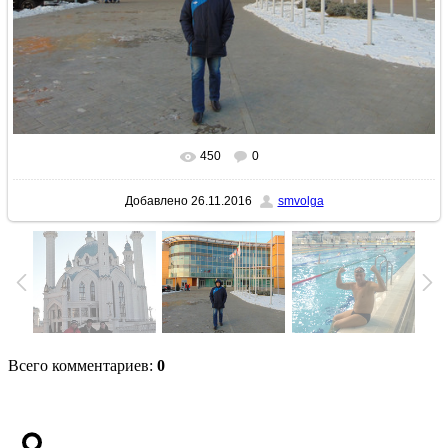
450
0
В реальном размере
1200x900
/ 423.6Kb
Добавлено
26.11.2016
smvolga
Всего комментариев
:
0