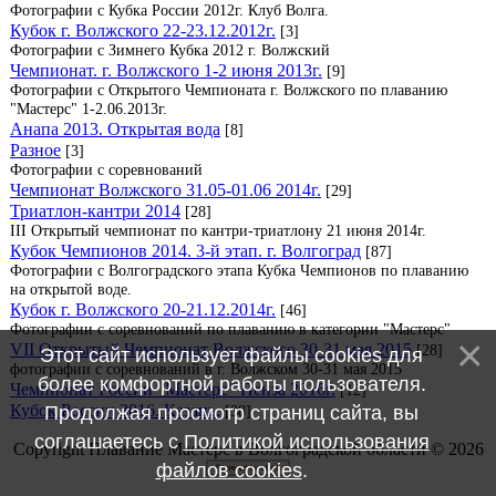
Фотографии с Кубка России 2012г. Клуб Волга.
Кубок г. Волжского 22-23.12.2012г.
[3]
Фотографии с Зимнего Кубка 2012 г. Волжский
Чемпионат. г. Волжского 1-2 июня 2013г.
[9]
Фотографии с Открытого Чемпионата г. Волжского по плаванию
"Мастерс" 1-2.06.2013г.
Анапа 2013. Открытая вода
[8]
Разное
[3]
Фотографии с соревнований
Чемпионат Волжского 31.05-01.06 2014г.
[29]
Триатлон-кантри 2014
[28]
III Открытый чемпионат по кантри-триатлону 21 июня 2014г.
Кубок Чемпионов 2014. 3-й этап. г. Волгоград
[87]
Фотографии с Волгоградского этапа Кубка Чемпионов по плаванию
на открытой воде.
Кубок г. Волжского 20-21.12.2014г.
[46]
Фотографии с соревнований по плаванию в категории "Мастерс"
VII Открытый Чемпионат Волжского 30-31 мая 2015
[28]
Этот сайт использует файлы cookies для
фотографии с соревнований в г. Волжском 30-31 мая 2015
более комфортной работы пользователя.
Чемпионат России "Мастерс" Пенза 2016г.
[12]
Кубок России 2016. Казань.
[38]
Продолжая просмотр страниц сайта, вы
соглашаетесь с
Политикой использования
Copyright Плавание Мастерс в Волгоградской области © 2026
файлов cookies
.