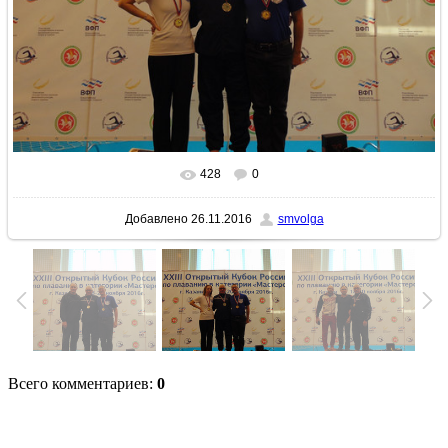
428
0
В реальном размере
1200x900
/ 413.5Kb
Добавлено
26.11.2016
smvolga
Всего комментариев
:
0