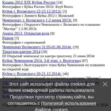
Казань 2012 XIX Кубок России
[24]
Фотографии с Кубка России 2012г. Клуб Волга.
Кубок г. Волжского 22-23.12.2012г.
[3]
Фотографии с Зимнего Кубка 2012 г. Волжский
Чемпионат. г. Волжского 1-2 июня 2013г.
[9]
Фотографии с Открытого Чемпионата г. Волжского по плаванию
"Мастерс" 1-2.06.2013г.
Анапа 2013. Открытая вода
[8]
Разное
[3]
Фотографии с соревнований
Чемпионат Волжского 31.05-01.06 2014г.
[29]
Триатлон-кантри 2014
[28]
III Открытый чемпионат по кантри-триатлону 21 июня 2014г.
Кубок Чемпионов 2014. 3-й этап. г. Волгоград
[87]
Фотографии с Волгоградского этапа Кубка Чемпионов по плаванию
на открытой воде.
Кубок г. Волжского 20-21.12.2014г.
[46]
Фотографии с соревнований по плаванию в категории "Мастерс"
VII Открытый Чемпионат Волжского 30-31 мая 2015
[28]
Этот сайт использует файлы cookies для
фотографии с соревнований в г. Волжском 30-31 мая 2015
более комфортной работы пользователя.
Чемпионат России "Мастерс" Пенза 2016г.
[12]
Кубок России 2016. Казань.
[38]
Продолжая просмотр страниц сайта, вы
соглашаетесь с
Политикой использования
Copyright Плавание Мастерс в Волгоградской области © 2026
файлов cookies
.