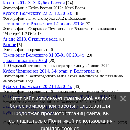
Казань 2012 XIX Кубок России
[24]
Фотографии с Кубка России 2012г. Клуб Волга.
Кубок г. Волжского 22-23.12.2012г.
[3]
Фотографии с Зимнего Кубка 2012 г. Волжский
Чемпионат. г. Волжского 1-2 июня 2013г.
[9]
Фотографии с Открытого Чемпионата г. Волжского по плаванию
"Мастерс" 1-2.06.2013г.
Анапа 2013. Открытая вода
[8]
Разное
[3]
Фотографии с соревнований
Чемпионат Волжского 31.05-01.06 2014г.
[29]
Триатлон-кантри 2014
[28]
III Открытый чемпионат по кантри-триатлону 21 июня 2014г.
Кубок Чемпионов 2014. 3-й этап. г. Волгоград
[87]
Фотографии с Волгоградского этапа Кубка Чемпионов по плаванию
на открытой воде.
Кубок г. Волжского 20-21.12.2014г.
[46]
Фотографии с соревнований по плаванию в категории "Мастерс"
VII Открытый Чемпионат Волжского 30-31 мая 2015
[28]
Этот сайт использует файлы cookies для
фотографии с соревнований в г. Волжском 30-31 мая 2015
более комфортной работы пользователя.
Чемпионат России "Мастерс" Пенза 2016г.
[12]
Кубок России 2016. Казань.
[38]
Продолжая просмотр страниц сайта, вы
соглашаетесь с
Политикой использования
Copyright Плавание Мастерс в Волгоградской области © 2026
файлов cookies
.