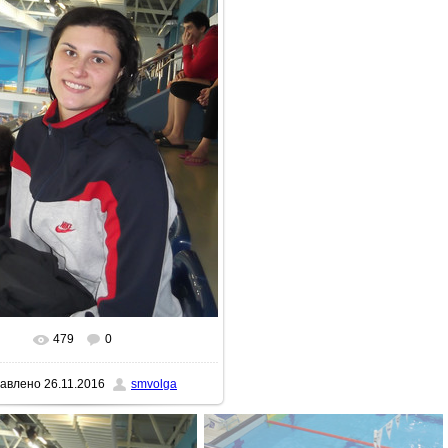
479
0
еальном размере
900x1600
/ 271.4Kb
авлено
26.11.2016
smvolga