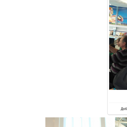
В р
Доб