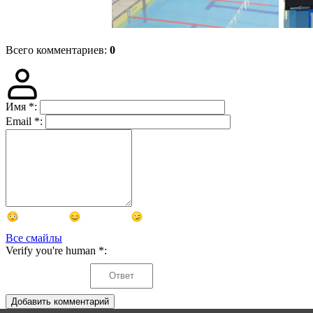
Всего комментариев
:
0
Имя
*
:
Email
*
:
Все смайлы
Verify you're human
*
:
Добавить комментарий