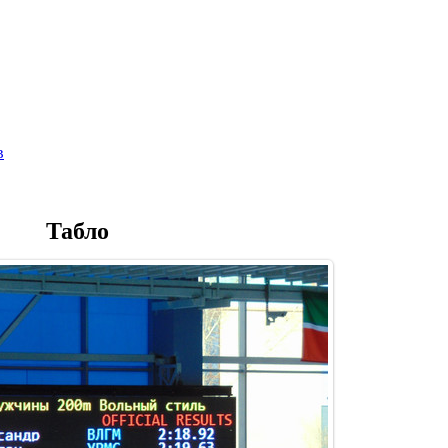
Главная страница
Галерея
Соревнования
Протоколы
С
в
Табло