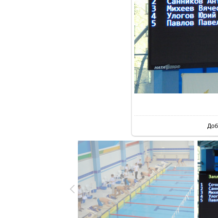
В р
Доб