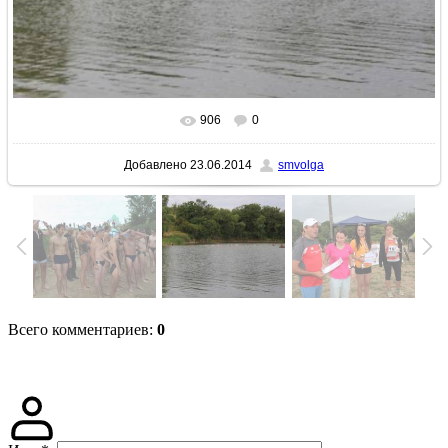
906
0
В реальном размере
640x427
/ 70.6Kb
Добавлено
23.06.2014
smvolga
Всего комментариев
:
0