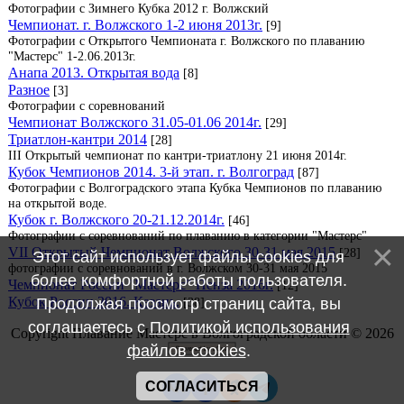
Фотографии с Зимнего Кубка 2012 г. Волжский
Чемпионат. г. Волжского 1-2 июня 2013г.
[9]
Фотографии с Открытого Чемпионата г. Волжского по плаванию
"Мастерс" 1-2.06.2013г.
Анапа 2013. Открытая вода
[8]
Разное
[3]
Фотографии с соревнований
Чемпионат Волжского 31.05-01.06 2014г.
[29]
Триатлон-кантри 2014
[28]
III Открытый чемпионат по кантри-триатлону 21 июня 2014г.
Кубок Чемпионов 2014. 3-й этап. г. Волгоград
[87]
Фотографии с Волгоградского этапа Кубка Чемпионов по плаванию
на открытой воде.
Кубок г. Волжского 20-21.12.2014г.
[46]
Фотографии с соревнований по плаванию в категории "Мастерс"
VII Открытый Чемпионат Волжского 30-31 мая 2015
[28]
Этот сайт использует файлы cookies для
фотографии с соревнований в г. Волжском 30-31 мая 2015
более комфортной работы пользователя.
Чемпионат России "Мастерс" Пенза 2016г.
[12]
Кубок России 2016. Казань.
Продолжая просмотр страниц сайта, вы
[38]
соглашаетесь с
Политикой использования
Copyright Плавание Мастерс в Волгоградской области © 2026
файлов cookies
.
СОГЛАСИТЬСЯ