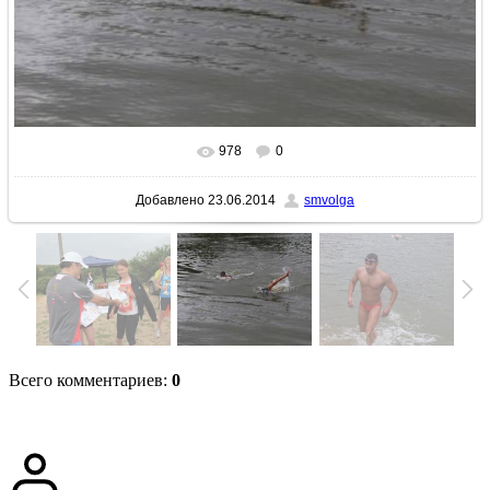
978
0
В реальном размере
640x427
/ 73.8Kb
Добавлено
23.06.2014
smvolga
Всего комментариев
:
0