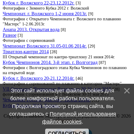
Кубок г. Волжского 22-23.12.2012г.
[3]
Фотографии с Зимнего Кубка 2012 г. Волжский
Чемпионат. г. Волжского 1-2 июня 2013г.
[9]
Фотографии с Открытого Чемпионата г. Волжского по плаванию
"Мастерс" 1-2.06.2013г.
Анапа 2013. Открытая вода
[8]
Разное
[3]
Фотографии с соревнований
Чемпионат Волжского 31.05-01.06 2014г.
[29]
Триатлон-кантри 2014
[28]
III Открытый чемпионат по кантри-триатлону 21 июня 2014г.
Кубок Чемпионов 2014. 3-й этап. г. Волгоград
[87]
Фотографии с Волгоградского этапа Кубка Чемпионов по плаванию
на открытой воде.
Кубок г. Волжского 20-21.12.2014г.
[46]
Фотографии с соревнований по плаванию в категории "Мастерс"
VII Открытый Чемпионат Волжского 30-31 мая 2015
[28]
Этот сайт использует файлы cookies для
фотографии с соревнований в г. Волжском 30-31 мая 2015
более комфортной работы пользователя.
Чемпионат России "Мастерс" Пенза 2016г.
[12]
Кубок России 2016. Казань.
Продолжая просмотр страниц сайта, вы
[38]
соглашаетесь с
Политикой использования
Copyright Плавание Мастерс в Волгоградской области © 2026
файлов cookies
.
СОГЛАСИТЬСЯ