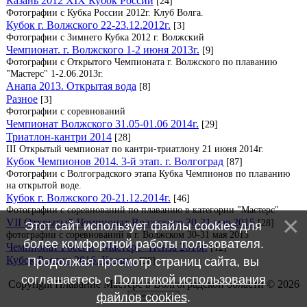
Казань 2012 XIX Кубок России
[24]
Фотографии с Кубка России 2012г. Клуб Волга.
Кубок г. Волжского 22-23.12.2012г.
[3]
Фотографии с Зимнего Кубка 2012 г. Волжский
Чемпионат. г. Волжского 1-2 июня 2013г.
[9]
Фотографии с Открытого Чемпионата г. Волжского по плаванию
"Мастерс" 1-2.06.2013г.
Анапа 2013. Открытая вода
[8]
Разное
[3]
Фотографии с соревнований
Чемпионат Волжского 31.05-01.06 2014г.
[29]
Триатлон-кантри 2014
[28]
III Открытый чемпионат по кантри-триатлону 21 июня 2014г.
Кубок Чемпионов 2014. 3-й этап. г. Волгоград
[87]
Фотографии с Волгоградского этапа Кубка Чемпионов по плаванию
на открытой воде.
Кубок г. Волжского 20-21.12.2014г.
[46]
Фотографии с соревнований по плаванию в категории "Мастерс"
VII Открытый Чемпионат Волжского 30-31 мая 2015
[28]
Этот сайт использует файлы cookies для
фотографии с соревнований в г. Волжском 30-31 мая 2015
более комфортной работы пользователя.
Чемпионат России "Мастерс" Пенза 2016г.
[12]
Кубок России 2016. Казань.
Продолжая просмотр страниц сайта, вы
[38]
соглашаетесь с
Политикой использования
Copyright Плавание Мастерс в Волгоградской области © 2026
файлов cookies
.