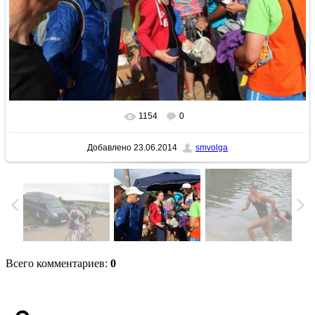
1154
0
В реальном размере
640x427
/ 89.0Kb
Добавлено
23.06.2014
smvolga
Всего комментариев
:
0