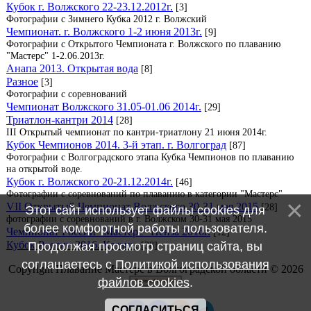
Кубок г. Волжского 22-23.12.2012г.
[3]
Фотографии с Зимнего Кубка 2012 г. Волжский
Чемпионат. г. Волжского 1-2 июня 2013г.
[9]
Фотографии с Открытого Чемпионата г. Волжского по плаванию
"Мастерс" 1-2.06.2013г.
Анапа 2013. Открытая вода
[8]
Разное
[3]
Фотографии с соревнований
Чемпионат Волжского 31.05-01.06 2014г.
[29]
Триатлон-кантри 2014
[28]
III Открытый чемпионат по кантри-триатлону 21 июня 2014г.
Кубок Чемпионов 2014. 3-й этап. г. Волгоград
[87]
Фотографии с Волгоградского этапа Кубка Чемпионов по плаванию
на открытой воде.
Кубок г. Волжского 20-21.12.2014г.
[46]
Фотографии с соревнований по плаванию в категории "Мастерс"
VII Открытый Чемпионат Волжского 30-31 мая 2015
[28]
Этот сайт использует файлы cookies для
фотографии с соревнований в г. Волжском 30-31 мая 2015
более комфортной работы пользователя.
Чемпионат России "Мастерс" Пенза 2016г.
[12]
Кубок России 2016. Казань.
Продолжая просмотр страниц сайта, вы
[38]
соглашаетесь с
Политикой использования
Copyright Плавание Мастерс в Волгоградской области © 2026
файлов cookies
.
СОГЛАСИТЬСЯ