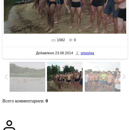
1082
0
В реальном размере
640x427
/ 78.7Kb
Добавлено
23.06.2014
smvolga
Всего комментариев
:
0