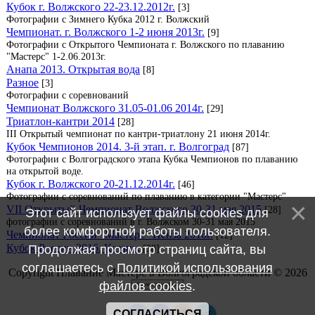
Кубок г. Волжского 22-23.12.2012г.
[3]
Фотографии с Зимнего Кубка 2012 г. Волжский
Чемпионат. г. Волжского 1-2 июня 2013г.
[9]
Фотографии с Открытого Чемпионата г. Волжского по плаванию
"Мастерс" 1-2.06.2013г.
Анапа 2013. Открытая вода
[8]
Разное
[3]
Фотографии с соревнований
Чемпионат Волжского 31.05-01.06 2014г.
[29]
Триатлон-кантри 2014
[28]
III Открытый чемпионат по кантри-триатлону 21 июня 2014г.
Кубок Чемпионов 2014. 3-й этап. г. Волгоград
[87]
Фотографии с Волгоградского этапа Кубка Чемпионов по плаванию
на открытой воде.
Кубок г. Волжского 20-21.12.2014г.
[46]
Фотографии с соревнований по плаванию в категории "Мастерс"
VII Открытый Чемпионат Волжского 30-31 мая 2015
[28]
Этот сайт использует файлы cookies для
фотографии с соревнований в г. Волжском 30-31 мая 2015
более комфортной работы пользователя.
Чемпионат России "Мастерс" Пенза 2016г.
[12]
Кубок России 2016. Казань.
Продолжая просмотр страниц сайта, вы
[38]
соглашаетесь с
Политикой использования
Copyright Плавание Мастерс в Волгоградской области © 2026
файлов cookies
.
СОГЛАСИТЬСЯ