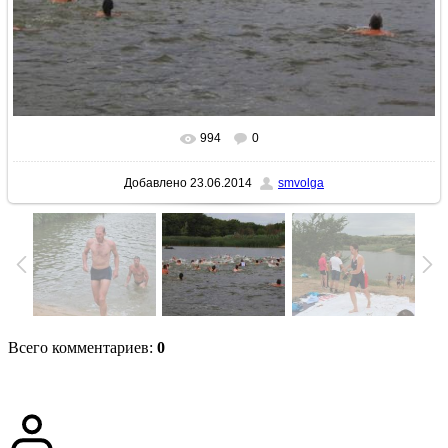
994
0
В реальном размере
640x427
/ 70.4Kb
Добавлено
23.06.2014
smvolga
Всего комментариев
:
0