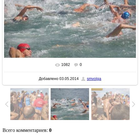
1082
0
В реальном размере
1600x1200
/ 294.3Kb
Добавлено
03.05.2014
smvolga
Всего комментариев
:
0