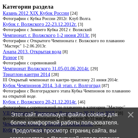
Категории раздела
Казань 2012 XIX Кубок России
[24]
Фотографии с Кубка России 2012г. Клуб Волга.
Кубок г. Волжского 22-23.12.2012г.
[3]
Фотографии с Зимнего Кубка 2012 г. Волжский
Чемпионат. г. Волжского 1-2 июня 2013г.
[9]
Фотографии с Открытого Чемпионата г. Волжского по плаванию
"Мастерс" 1-2.06.2013г.
Анапа 2013. Открытая вода
[8]
Разное
[3]
Фотографии с соревнований
Чемпионат Волжского 31.05-01.06 2014г.
[29]
Триатлон-кантри 2014
[28]
III Открытый чемпионат по кантри-триатлону 21 июня 2014г.
Кубок Чемпионов 2014. 3-й этап. г. Волгоград
[87]
Фотографии с Волгоградского этапа Кубка Чемпионов по плаванию
на открытой воде.
Кубок г. Волжского 20-21.12.2014г.
[46]
Фотографии с соревнований по плаванию в категории "Мастерс"
VII Открытый Чемпионат Волжского 30-31 мая 2015
[28]
Этот сайт использует файлы cookies для
фотографии с соревнований в г. Волжском 30-31 мая 2015
более комфортной работы пользователя.
Чемпионат России "Мастерс" Пенза 2016г.
[12]
Кубок России 2016. Казань.
[38]
Продолжая просмотр страниц сайта, вы