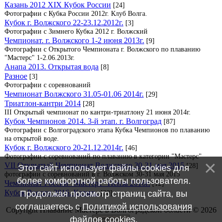
Казань 2012 XIX Кубок России
[24]
Фотографии с Кубка России 2012г. Клуб Волга.
Кубок г. Волжского 22-23.12.2012г.
[3]
Фотографии с Зимнего Кубка 2012 г. Волжский
Чемпионат. г. Волжского 1-2 июня 2013г.
[9]
Фотографии с Открытого Чемпионата г. Волжского по плаванию
"Мастерс" 1-2.06.2013г.
Анапа 2013. Открытая вода
[8]
Разное
[3]
Фотографии с соревнований
Чемпионат Волжского 31.05-01.06 2014г.
[29]
Триатлон-кантри 2014
[28]
III Открытый чемпионат по кантри-триатлону 21 июня 2014г.
Кубок Чемпионов 2014. 3-й этап. г. Волгоград
[87]
Фотографии с Волгоградского этапа Кубка Чемпионов по плаванию
на открытой воде.
Кубок г. Волжского 20-21.12.2014г.
[46]
Фотографии с соревнований по плаванию в категории "Мастерс"
VII Открытый Чемпионат Волжского 30-31 мая 2015
[28]
Этот сайт использует файлы cookies для
фотографии с соревнований в г. Волжском 30-31 мая 2015
более комфортной работы пользователя.
Чемпионат России "Мастерс" Пенза 2016г.
[12]
Кубок России 2016. Казань.
[38]
Продолжая просмотр страниц сайта, вы
соглашаетесь с
Политикой использования
Copyright Плавание Мастерс в Волгоградской области © 2026
файлов cookies
.