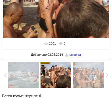
1001
0
В реальном размере
1600x1200
/ 227.4Kb
Добавлено
03.05.2014
smvolga
Всего комментариев
:
0