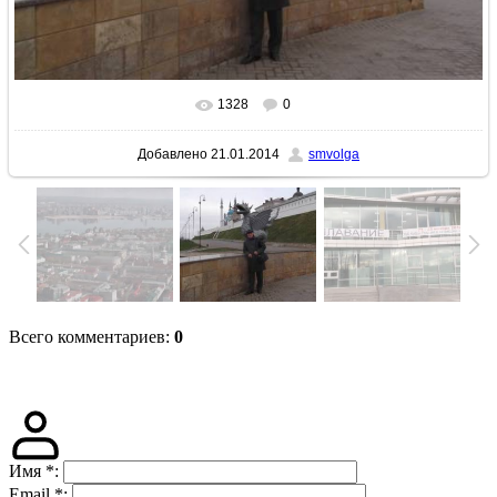
1328
0
В реальном размере
1600x900
/ 134.1Kb
Добавлено
21.01.2014
smvolga
Всего комментариев
:
0
Имя
*
:
Email
*
: