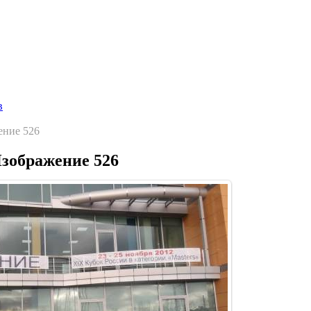
Главная страница
Галерея
Соревнования
Протоколы
С
в
ение 526
зображение 526