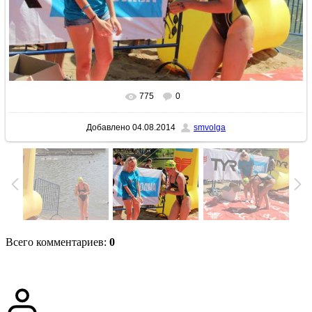
775
0
В реальном размере
1024x683
/ 200.7Kb
Добавлено
04.08.2014
smvolga
Всего комментариев
:
0