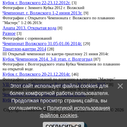
Кубок г. Волжского 22-23.12.2012г.
[3]
Фотографии с Зимнего Кубка 2012 г. Волжский
Чемпионат. г. Волжского 1-2 июня 2013г.
[9]
Фотографии с Открытого Чемпионата г. Волжского по плаванию
"Мастерс" 1-2.06.2013г.
Анапа 2013. Открытая вода
[8]
Разное
[3]
Фотографии с соревнований
Чемпионат Волжского 31.05-01.06 2014г.
[29]
Триатлон-кантри 2014
[28]
III Открытый чемпионат по кантри-триатлону 21 июня 2014г.
Кубок Чемпионов 2014. 3-й этап. г. Волгоград
[87]
Фотографии с Волгоградского этапа Кубка Чемпионов по плаванию
на открытой воде.
Кубок г. Волжского 20-21.12.2014г.
[46]
Фотографии с соревнований по плаванию в категории "Мастерс"
VII Открытый Чемпионат Волжского 30-31 мая 2015
[28]
Этот сайт использует файлы cookies для
фотографии с соревнований в г. Волжском 30-31 мая 2015
более комфортной работы пользователя.
Чемпионат России "Мастерс" Пенза 2016г.
[12]
Кубок России 2016. Казань.
Продолжая просмотр страниц сайта, вы
[38]
соглашаетесь с
Политикой использования
Copyright Плавание Мастерс в Волгоградской области © 2026
файлов cookies
.
СОГЛАСИТЬСЯ