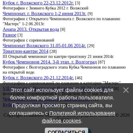
Кубок г. Волжского 22-23.12.2012г.
[3]
Фотографии с Зимнего Кубка 2012 г. Волжский
Чемпионат. г. Волжского 1-2 июня 2013г.
[9]
Фотографии с Открытого Чемпионата г. Волжского по плаванию
"Мастерс" 1-2.06.2013г.
Анапа 2013. Открытая вода
[8]
Разное
[3]
Фотографии с соревнований
Чемпионат Волжского 31.05-01.06 2014г.
[29]
Триатлон-кантри 2014
[28]
III Открытый чемпионат по кантри-триатлону 21 июня 2014г.
Кубок Чемпионов 2014. 3-й этап. г. Волгоград
[87]
Фотографии с Волгоградского этапа Кубка Чемпионов по плаванию
на открытой воде.
Кубок г. Волжского 20-21.12.2014г.
[46]
Фотографии с соревнований по плаванию в категории "Мастерс"
VII Открытый Чемпионат Волжского 30-31 мая 2015
[28]
Этот сайт использует файлы cookies для
фотографии с соревнований в г. Волжском 30-31 мая 2015
более комфортной работы пользователя.
Чемпионат России "Мастерс" Пенза 2016г.
[12]
Кубок России 2016. Казань.
Продолжая просмотр страниц сайта, вы
[38]
соглашаетесь с
Политикой использования
Copyright Плавание Мастерс в Волгоградской области © 2026
файлов cookies
.
СОГЛАСИТЬСЯ