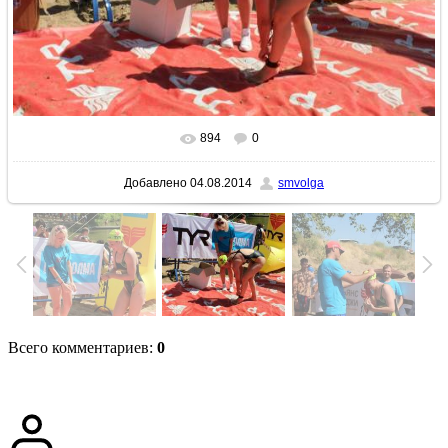
894
0
В реальном размере
1024x683
/ 206.3Kb
Добавлено
04.08.2014
smvolga
Всего комментариев
:
0