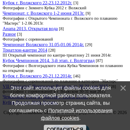
Кубок г. Волжского 22-23.12.2012г.
[3]
Фотографии с Зимнего Кубка 2012 г. Волжский
Чемпионат. г. Волжского 1-2 июня 2013г.
[9]
Фотографии с Открытого Чемпионата г. Волжского по плаванию
"Мастерс" 1-2.06.2013г.
Анапа 2013. Открытая вода
[8]
Разное
[3]
Фотографии с соревнований
Чемпионат Волжского 31.05-01.06 2014г.
[29]
Триатлон-кантри 2014
[28]
III Открытый чемпионат по кантри-триатлону 21 июня 2014г.
Кубок Чемпионов 2014. 3-й этап. г. Волгоград
[87]
Фотографии с Волгоградского этапа Кубка Чемпионов по плаванию
на открытой воде.
Кубок г. Волжского 20-21.12.2014г.
[46]
Фотографии с соревнований по плаванию в категории "Мастерс"
VII Открытый Чемпионат Волжского 30-31 мая 2015
[28]
Этот сайт использует файлы cookies для
фотографии с соревнований в г. Волжском 30-31 мая 2015
более комфортной работы пользователя.
Чемпионат России "Мастерс" Пенза 2016г.
[12]
Кубок России 2016. Казань.
Продолжая просмотр страниц сайта, вы
[38]
соглашаетесь с
Политикой использования
Copyright Плавание Мастерс в Волгоградской области © 2026
файлов cookies
.
СОГЛАСИТЬСЯ