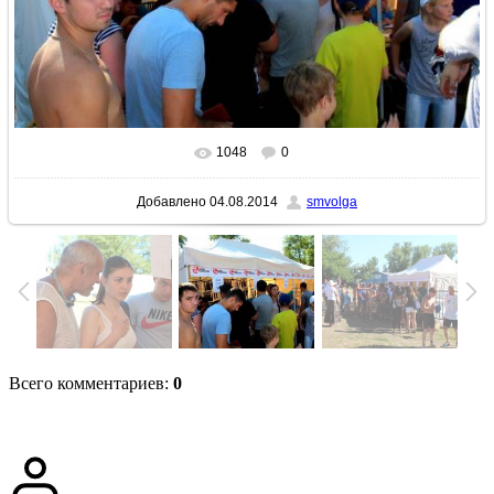
1048
0
В реальном размере
1024x683
/ 217.8Kb
Добавлено
04.08.2014
smvolga
Всего комментариев
:
0